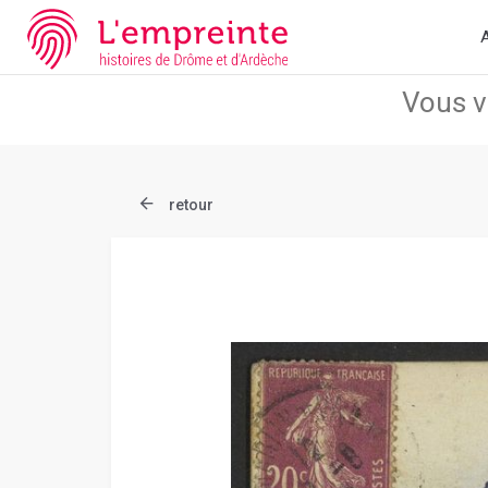
Array ( [slug] => document [ref] => B263626101_CPA73 )
// Add 
A
retour