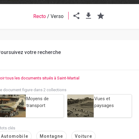
Recto
/
Verso
oursuivez votre recherche
oir tous les documents situés à Saint-Martial
e document figure dans 2 collections
Moyens de
Vues et
transport
paysages
ots clés
Automobile
Montagne
Voiture