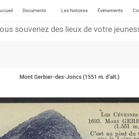
the new slick-theme.css if you want the default styling
ccueil
Documents
Les histoires
Événements
Co
Mont Gerbier-des-Joncs (1551 m. d'alt.)