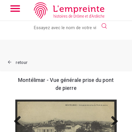
Array ( [slug] => document [ref] => B263626101_CP26 )
// Add
the new slick-theme.css if you want the default styling
retour
Montélimar - Vue générale prise du pont
de pierre