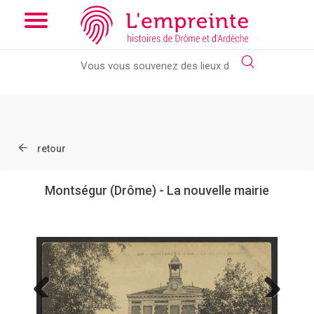
Array ( [slug] => document [ref] => B263626101_CP785 )
// Add
the new slick-theme.css if you want the default styling
retour
Montségur (Drôme) - La nouvelle mairie