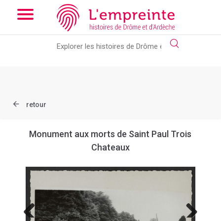
Array ( [slug] => document [ref] => B263626101_X73 )
// Add
the new slick-theme.css if you want the default styling
retour
Monument aux morts de Saint Paul Trois
Chateaux