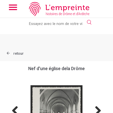
Array ( [slug] => document [ref] => B263626101_X94 )
// Add
the new slick-theme.css if you want the default styling
retour
Nef d'une église dela Drôme