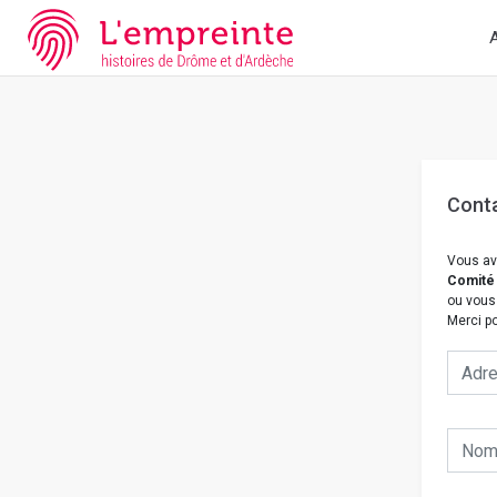
Array ( [slug] => nous-contacter [doc] => B26362101_1AFF_004
A
Cont
Vous av
Comité 
ou vous
Merci po