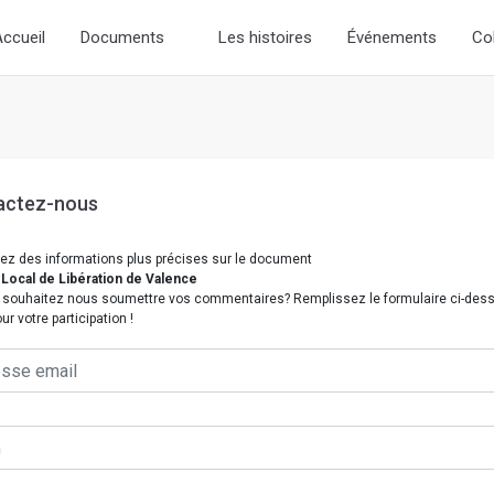
 )
// Add the new slick-theme.css if you want the default styling
ccueil
Documents
Les histoires
Événements
Co
actez-nous
ez des informations plus précises sur le document
Local de Libération de Valence
 souhaitez nous soumettre vos commentaires? Remplissez le formulaire ci-des
ur votre participation !