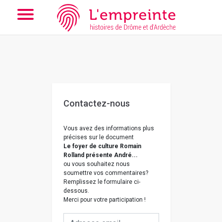
Array ( [slug] => nous-contacter [doc] => B26362101_1AFF_205
)
// Add the new slick-theme.css if you want the default styling
Contactez-nous
Vous avez des informations plus
précises sur le document
Le foyer de culture Romain
Rolland présente André...
ou vous souhaitez nous
soumettre vos commentaires?
Remplissez le formulaire ci-
dessous.
Merci pour votre participation !