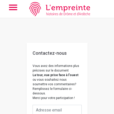
Array ( [slug] => nous-contacter [doc] => B263626101_12T )
//
Add the new slick-theme.css if you want the default styling
Contactez-nous
Vous avez des informations plus
précises sur le document
La tour, vue prise face à l'ouest
ou vous souhaitez nous
soumettre vos commentaires?
Remplissez le formulaire ci-
dessous.
Merci pour votre participation !