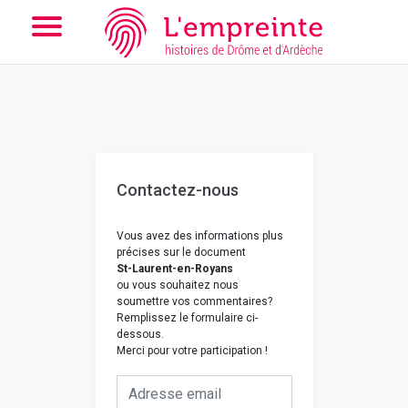
Array ( [slug] => nous-contacter [doc] => B263626101_CP1007 )
// Add the new slick-theme.css if you want the default styling
Contactez-nous
Vous avez des informations plus
précises sur le document
St-Laurent-en-Royans
ou vous souhaitez nous
soumettre vos commentaires?
Remplissez le formulaire ci-
dessous.
Merci pour votre participation !