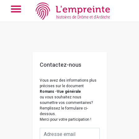
Array ( [slug] => nous-contacter [doc] => B263626101_CP12 )
//
Add the new slick-theme.css if you want the default styling
Contactez-nous
Vous avez des informations plus
précises sur le document
Romans -Vue générale
ou vous souhaitez nous
soumettre vos commentaires?
Remplissez le formulaire ci-
dessous.
Merci pour votre participation !