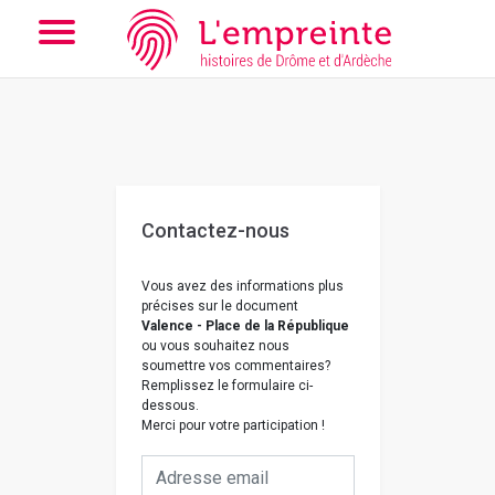
Array ( [slug] => nous-contacter [doc] => B263626101_CP1493 )
// Add the new slick-theme.css if you want the default styling
Contactez-nous
Vous avez des informations plus
précises sur le document
Valence - Place de la République
ou vous souhaitez nous
soumettre vos commentaires?
Remplissez le formulaire ci-
dessous.
Merci pour votre participation !