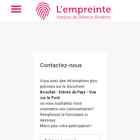
Array ( [slug] => nous-contacter [doc] => B263626101_CP189 )
// Add the new slick-theme.css if you want the default styling
Contactez-nous
Vous avez des informations plus
précises sur le document
Bouchet - Entrée du Pays - Vue
sur le Pont
ou vous souhaitez nous
soumettre vos commentaires?
Remplissez le formulaire ci-
dessous.
Merci pour votre participation !