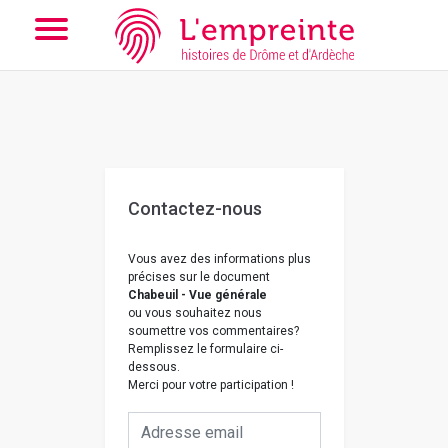
Array ( [slug] => nous-contacter [doc] => B263626101_CP291 )
// Add the new slick-theme.css if you want the default styling
Contactez-nous
Vous avez des informations plus
précises sur le document
Chabeuil - Vue générale
ou vous souhaitez nous
soumettre vos commentaires?
Remplissez le formulaire ci-
dessous.
Merci pour votre participation !