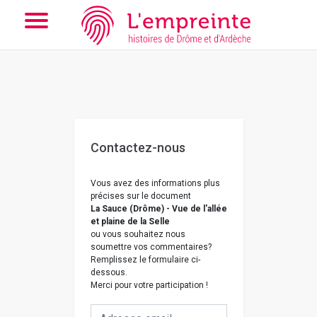
Array ( [slug] => nous-contacter [doc] => B263626101_CP640 )
// Add the new slick-theme.css if you want the default styling
Contactez-nous
Vous avez des informations plus
précises sur le document
La Sauce (Drôme) - Vue de l'allée
et plaine de la Selle
ou vous souhaitez nous
soumettre vos commentaires?
Remplissez le formulaire ci-
dessous.
Merci pour votre participation !