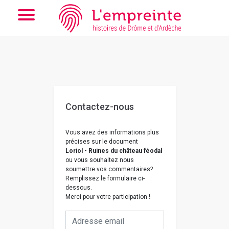
Array ( [slug] => nous-contacter [doc] => B263626101_CP659 )
// Add the new slick-theme.css if you want the default styling
Contactez-nous
Vous avez des informations plus
précises sur le document
Loriol - Ruines du château féodal
ou vous souhaitez nous
soumettre vos commentaires?
Remplissez le formulaire ci-
dessous.
Merci pour votre participation !