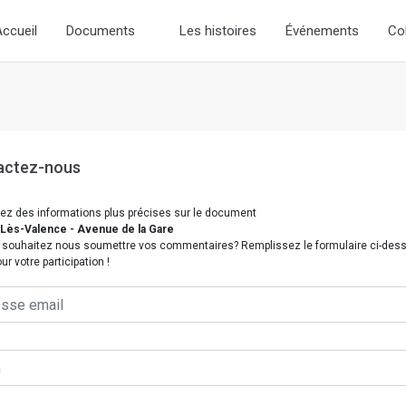
/ Add the new slick-theme.css if you want the default styling
ccueil
Documents
Les histoires
Événements
Co
actez-nous
ez des informations plus précises sur le document
Lès-Valence - Avenue de la Gare
 souhaitez nous soumettre vos commentaires? Remplissez le formulaire ci-des
ur votre participation !