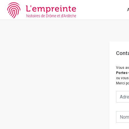
Array ( [slug] => nous-contacter [doc] => B263626101_CP905 )
/
A
Cont
Vous av
Portes-
ou vous
Merci po