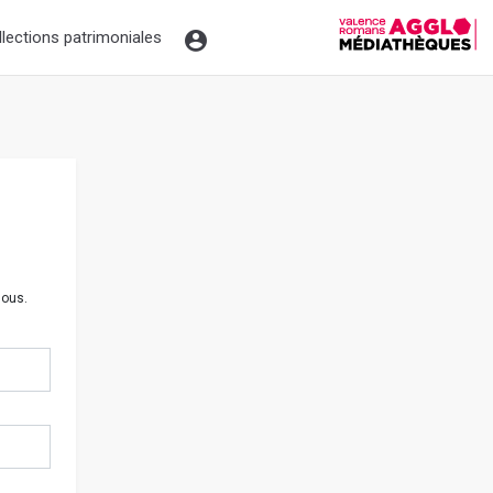
llections patrimoniales
sous.