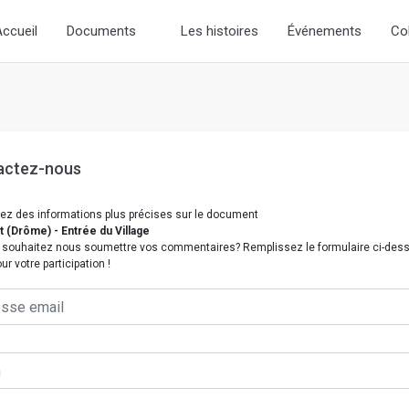
/ Add the new slick-theme.css if you want the default styling
ccueil
Documents
Les histoires
Événements
Co
actez-nous
ez des informations plus précises sur le document
 (Drôme) - Entrée du Village
 souhaitez nous soumettre vos commentaires? Remplissez le formulaire ci-des
ur votre participation !