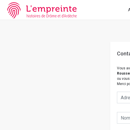
Array ( [slug] => nous-contacter [doc] => B263626101_CP937 )
/
A
Cont
Vous av
Rousset
ou vous
Merci po