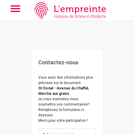
Array ( [slug] => nous-contacter [doc] => B263626101_CP977 )
// Add the new slick-theme.css if you want the default styling
Contactez-nous
Vous avez des informations plus
précises sur le document
St-Donat - Avenue du Chaffal,
Marché aux grains
ou vous souhaitez nous
soumettre vos commentaires?
Remplissez le formulaire ci-
dessous.
Merci pour votre participation !