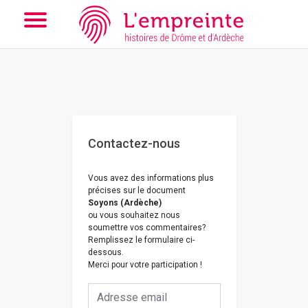
Array ( [slug] => nous-contacter [doc] => JMA001 )
// Add the
new slick-theme.css if you want the default styling
Contactez-nous
Vous avez des informations plus
précises sur le document
Soyons (Ardèche)
ou vous souhaitez nous
soumettre vos commentaires?
Remplissez le formulaire ci-
dessous.
Merci pour votre participation !