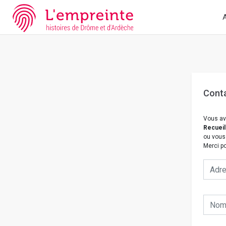
Array ( [slug] => nous-contacter [doc] => MS127 )
// Add the new 
A
Cont
Vous av
Recueil
ou vous
Merci po