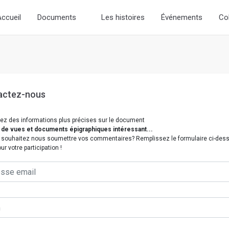
slick-theme.css if you want the default styling
ccueil
Documents
Les histoires
Événements
Co
actez-nous
ez des informations plus précises sur le document
 de vues et documents épigraphiques intéressant...
 souhaitez nous soumettre vos commentaires? Remplissez le formulaire ci-des
ur votre participation !