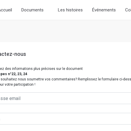
d the new slick-theme.css if you want the default styling
ccueil
Documents
Les histoires
Événements
Co
actez-nous
ez des informations plus précises sur le document
pes n°22, 23, 24
 souhaitez nous soumettre vos commentaires? Remplissez le formulaire ci-des
ur votre participation !