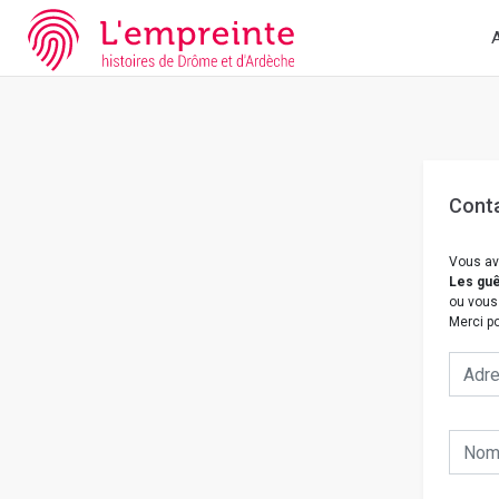
Array ( [slug] => nous-contacter [doc] => P1653-22-23-24 )
// Ad
A
Cont
Vous av
Les guê
ou vous
Merci po