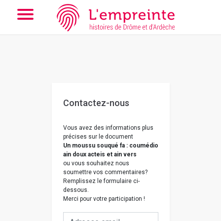
Array ( [slug] => nous-contacter [doc] => bpt6k9760895d )
//
Add the new slick-theme.css if you want the default styling
Contactez-nous
Vous avez des informations plus
précises sur le document
Un moussu souqué fa : coumédio
ain doux acteis et ain vers
ou vous souhaitez nous
soumettre vos commentaires?
Remplissez le formulaire ci-
dessous.
Merci pour votre participation !