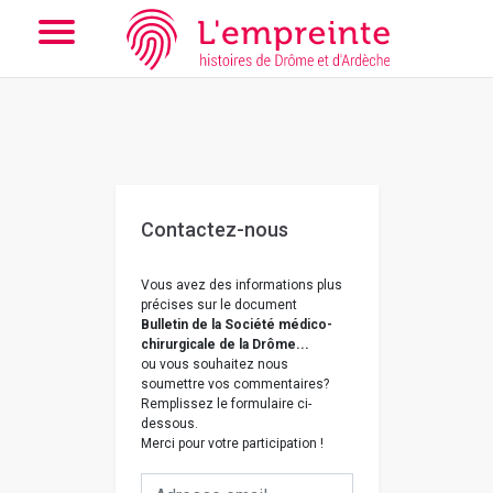
Array ( [slug] => nous-contacter [doc] => bpt6k9761210j )
// Add
the new slick-theme.css if you want the default styling
Contactez-nous
Vous avez des informations plus
précises sur le document
Bulletin de la Société médico-
chirurgicale de la Drôme...
ou vous souhaitez nous
soumettre vos commentaires?
Remplissez le formulaire ci-
dessous.
Merci pour votre participation !