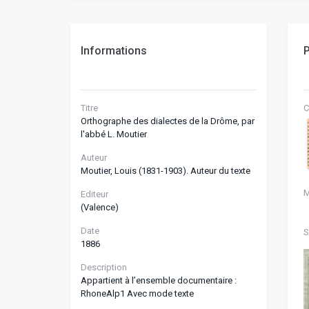
Informations
P
Titre
C
Orthographe des dialectes de la Drôme, par
l'abbé L. Moutier
Auteur
Moutier, Louis (1831-1903). Auteur du texte
M
Editeur
(Valence)
Date
S
1886
Description
Appartient à l’ensemble documentaire :
RhoneAlp1 Avec mode texte