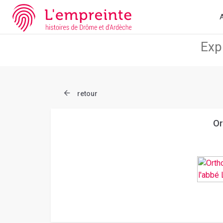
Array ( [slug] => document [ref] => bpt6k9760893k )
// Add the n
A
retour
Or