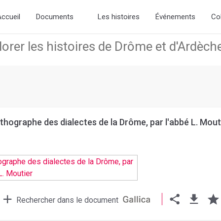
ew slick-theme.css if you want the default styling
ccueil
Documents
Les histoires
Événements
Co
thographe des dialectes de la Drôme, par l'abbé L. Mout
Rechercher dans le document