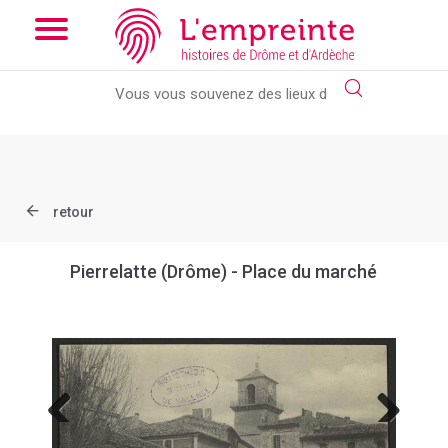
Array ( [slug] => document [ref] => B263626101_CP870 )
// Add
the new slick-theme.css if you want the default styling
retour
Pierrelatte (Drôme) - Place du marché