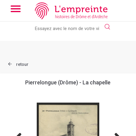
Array ( [slug] => document [ref] => B263626101_CP885 )
// Add
the new slick-theme.css if you want the default styling
retour
Pierrelongue (Drôme) - La chapelle