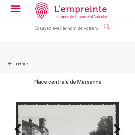
Array ( [slug] => document [ref] => B263626101_21 )
// Add the
new slick-theme.css if you want the default styling
retour
Place centrale de Marsanne