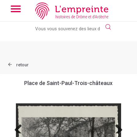
Array ( [slug] => document [ref] => B263626101_X77 )
// Add
the new slick-theme.css if you want the default styling
retour
Place de Saint-Paul-Trois-châteaux