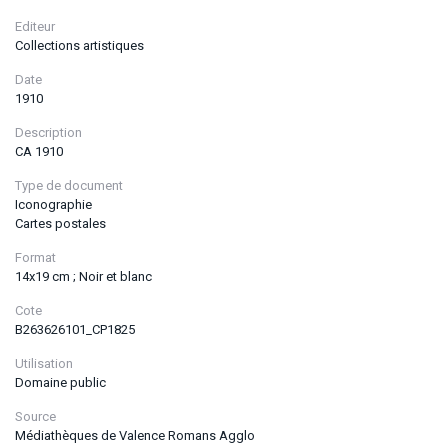
Editeur
Collections artistiques
Date
1910
Description
CA 1910
Type de document
Iconographie
Cartes postales
Format
14x19 cm ; Noir et blanc
Cote
B263626101_CP1825
Utilisation
Domaine public
Source
Médiathèques de Valence Romans Agglo