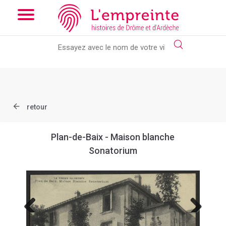
Array ( [slug] => document [ref] => B263626101_CP1825 )
//
Add the new slick-theme.css if you want the default styling
retour
Plan-de-Baix - Maison blanche
Sonatorium