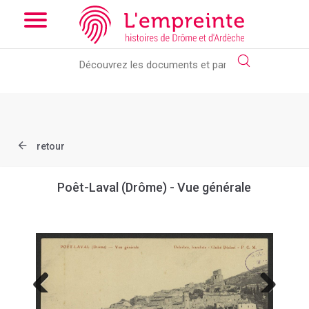
Array ( [slug] => document [ref] => B263626101_CP893 )
// Add
the new slick-theme.css if you want the default styling
retour
Poêt-Laval (Drôme) - Vue générale