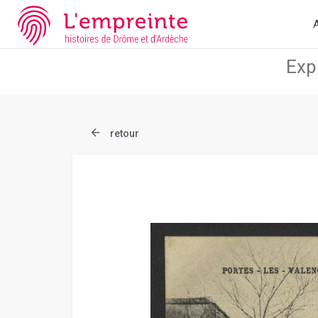
Array ( [slug] => document [ref] => B263626101_CP903 )
// Add 
A
retour