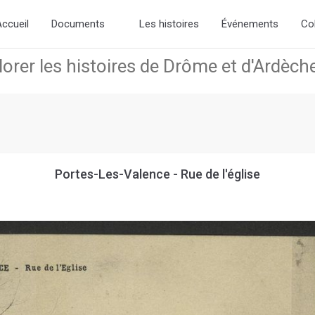
the new slick-theme.css if you want the default styling
ccueil
Documents
Les histoires
Événements
Co
Portes-Les-Valence - Rue de l'église