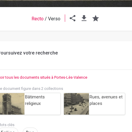
Recto
/
Verso
oursuivez votre recherche
oir tous les documents situés à Portes-Lès-Valence
e document figure dans 2 collections
Bâtiments
Rues, avenues et
religieux
places
ots clés