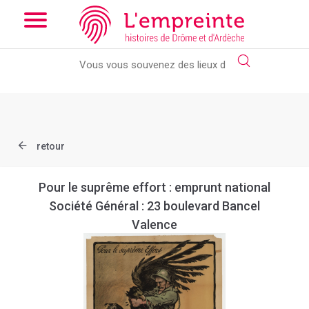
Array ( [slug] => document [ref] => AD026_1Num_00984_072 )
// Add the new slick-theme.css if you want the default styling
retour
Pour le suprême effort : emprunt national
Société Général : 23 boulevard Bancel
Valence