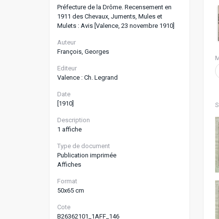
Préfecture de la Drôme. Recensement en
1911 des Chevaux, Juments, Mules et
Mulets : Avis [Valence, 23 novembre 1910]
Auteur
François, Georges
M
Editeur
Valence : Ch. Legrand
Date
[1910]
S
Description
1 affiche
Type de document
Publication imprimée
Affiches
Format
50x65 cm
Cote
B26362101_1AFF_146