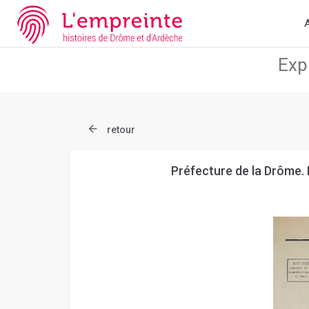
Array ( [slug] => document [ref] => B26362101_1AFF_146 )
// A
A
retour
Préfecture de la Drôme.