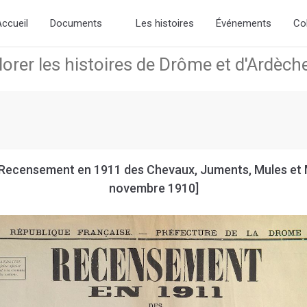
dd the new slick-theme.css if you want the default styling
ccueil
Documents
Les histoires
Événements
Co
 Recensement en 1911 des Chevaux, Juments, Mules et Mu
novembre 1910]