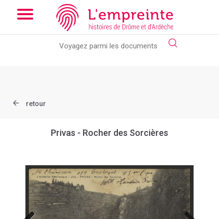
Array ( [slug] => document [ref] => B263626101_CPA255 )
//
Add the new slick-theme.css if you want the default styling
retour
Privas - Rocher des Sorcières