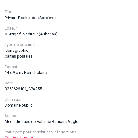
Titre
Privas - Rocher des Sorcières
Editeur
C. Atige fils éditeur (Aubenas)
Type de document
Iconographie
Cartes postales
Format
14 x 9 cm ; Noir et blanc
Cote
B263626101_CPA255
Utilisation
Domaine public
Source
Médiathèques de Valence Romans Agglo
Participez pour enrichir ces informations
Contactez-nous