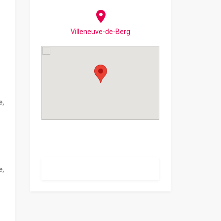
Villeneuve-de-Berg
e,
e,