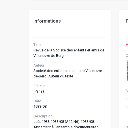
Informations
P
Titre
V
Revue de la Société des enfants et amis de
Villeneuve de Berg
C
Auteur
Société des enfants et amis de Villeneuve-
de-Berg. Auteur du texte
Editeur
M
(Paris)
Date
1933-08
Description
août 1933 1933/08 (A12,N6)-1933/08.
Appartient à l’ensemble documentaire :
S