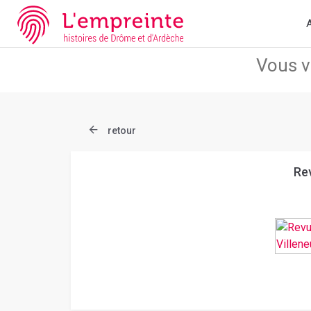
Array ( [slug] => document [ref] => bpt6k9771447j )
// Add the ne
A
retour
Rev