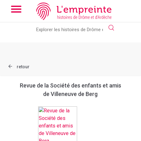
Array ( [slug] => document [ref] => bpt6k97735715 )
// Add the
new slick-theme.css if you want the default styling
retour
Revue de la Société des enfants et amis
de Villeneuve de Berg