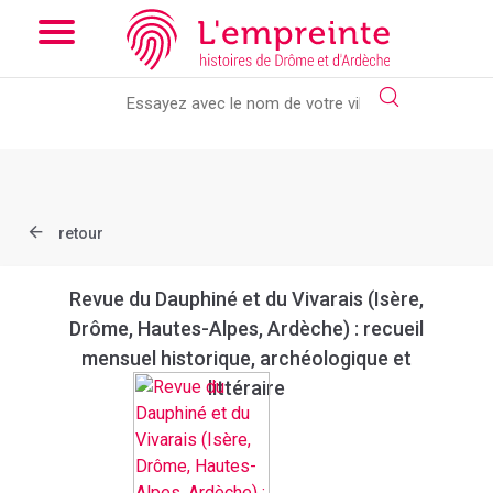
Array ( [slug] => document [ref] => bpt6k9763156t )
// Add the
new slick-theme.css if you want the default styling
retour
Revue du Dauphiné et du Vivarais (Isère,
Drôme, Hautes-Alpes, Ardèche) : recueil
mensuel historique, archéologique et
littéraire