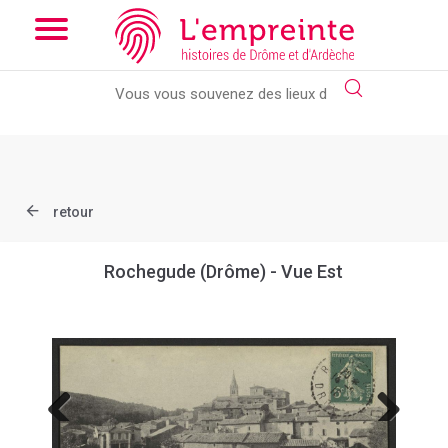
Array ( [slug] => document [ref] => B263626101_CP1832 )
//
Add the new slick-theme.css if you want the default styling
retour
Rochegude (Drôme) - Vue Est