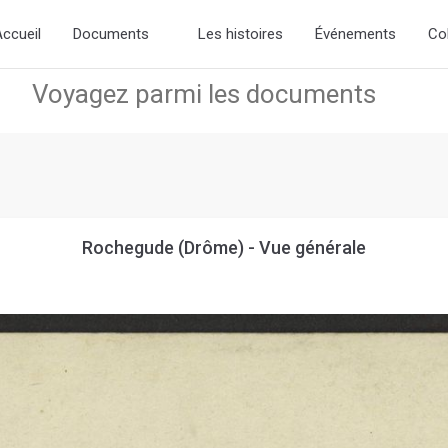
d the new slick-theme.css if you want the default styling
ccueil
Documents
Les histoires
Événements
Co
Rochegude (Drôme) - Vue générale