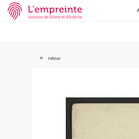
Array ( [slug] => document [ref] => B263626101_CP2040 )
// Ad
A
retour