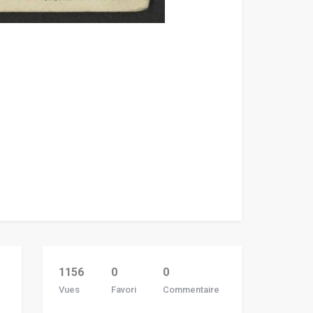
1156
0
0
Vues
Favori
Commentaire