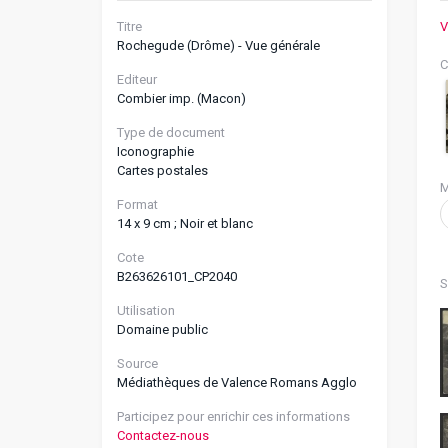
Titre
V
Rochegude (Drôme) - Vue générale
C
Editeur
Combier imp. (Macon)
Type de document
Iconographie
Cartes postales
M
Format
14 x 9 cm ; Noir et blanc
Cote
B263626101_CP2040
S
Utilisation
Domaine public
Source
Médiathèques de Valence Romans Agglo
Participez pour enrichir ces informations
Contactez-nous