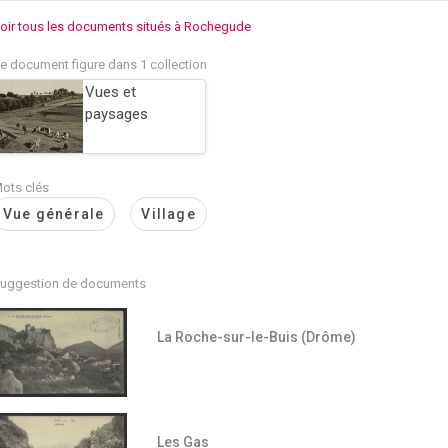
oir tous les documents situés à Rochegude
e document figure dans 1 collection
Vues et
paysages
ots clés
Vue générale
Village
uggestion de documents
La Roche-sur-le-Buis (Drôme)
Les Gas