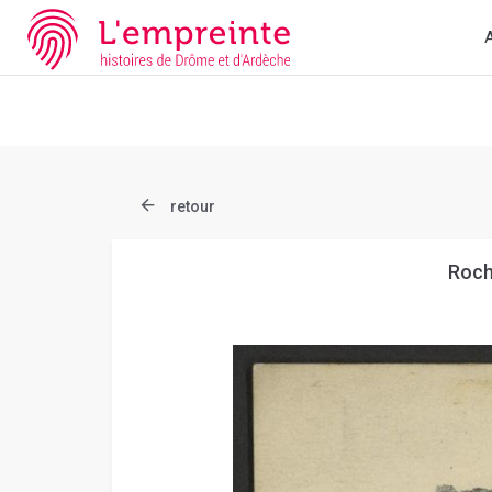
Array ( [slug] => document [ref] => B263626101_CPA260 )
// Ad
A
retour
Roch