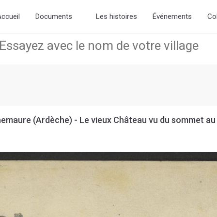
d the new slick-theme.css if you want the default styling
ccueil
Documents
Les histoires
Événements
Co
emaure (Ardèche) - Le vieux Château vu du sommet au