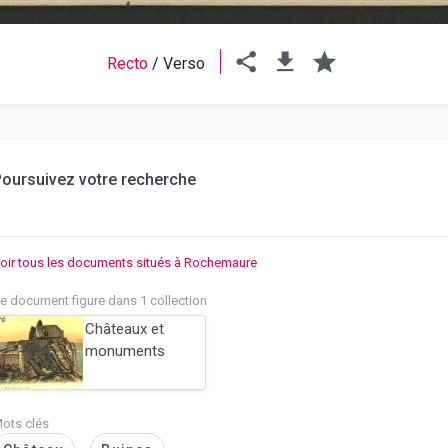
Recto
/
Verso
oursuivez votre recherche
oir tous les documents situés à Rochemaure
e document figure dans 1 collection
Châteaux et
monuments
ots clés