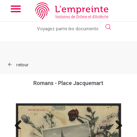
Array ( [slug] => document [ref] => B263626101_CP2001 )
//
Add the new slick-theme.css if you want the default styling
retour
Romans - Place Jacquemart