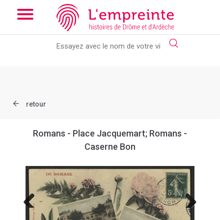
Array ( [slug] => document [ref] => B263626101_CP2002 )
//
Add the new slick-theme.css if you want the default styling
retour
Romans - Place Jacquemart; Romans -
Caserne Bon