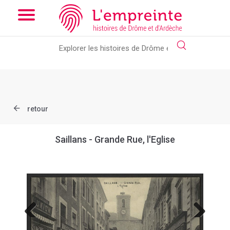
Array ( [slug] => document [ref] => B263626101_CP1834 )
//
Add the new slick-theme.css if you want the default styling
retour
Saillans - Grande Rue, l'Eglise