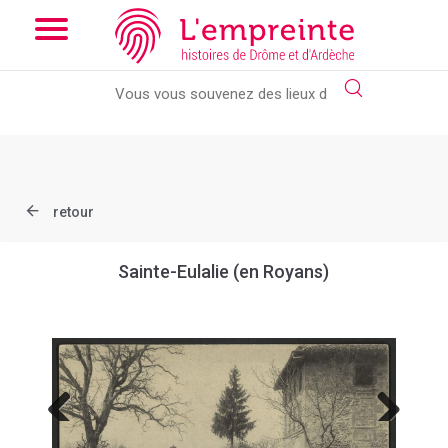
Array ( [slug] => document [ref] => B263626101_CP1136 )
//
Add the new slick-theme.css if you want the default styling
retour
Sainte-Eulalie (en Royans)