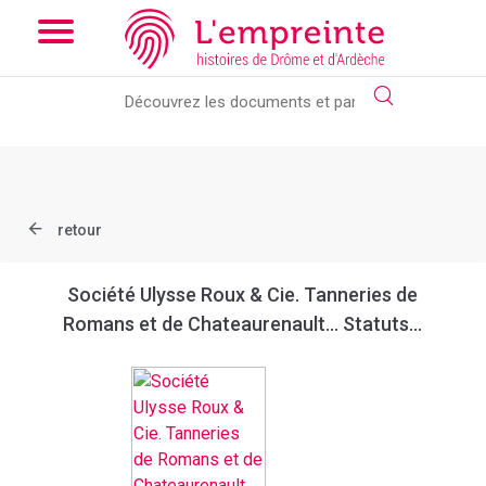
Array ( [slug] => document [ref] => bpt6k9761005j )
// Add the
new slick-theme.css if you want the default styling
retour
Société Ulysse Roux & Cie. Tanneries de
Romans et de Chateaurenault... Statuts...