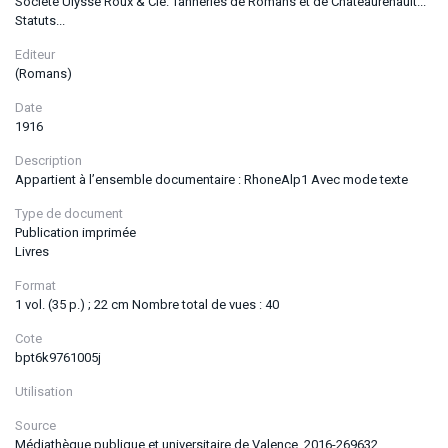
Société Ulysse Roux & Cie. Tanneries de Romans et de Chateaurenault...
Statuts...
Editeur
(Romans)
Date
1916
Description
Appartient à l’ensemble documentaire : RhoneAlp1 Avec mode texte
Type de document
Publication imprimée
Livres
Format
1 vol. (35 p.) ; 22 cm Nombre total de vues : 40
Cote
bpt6k9761005j
Utilisation
Source
Médiathèque publique et universitaire de Valence, 2016-269632