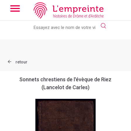
Array ( [slug] => document [ref] => AD026_1Num_01411 )
// Add
the new slick-theme.css if you want the default styling
retour
Sonnets chrestiens de l'évèque de Riez
(Lancelot de Carles)