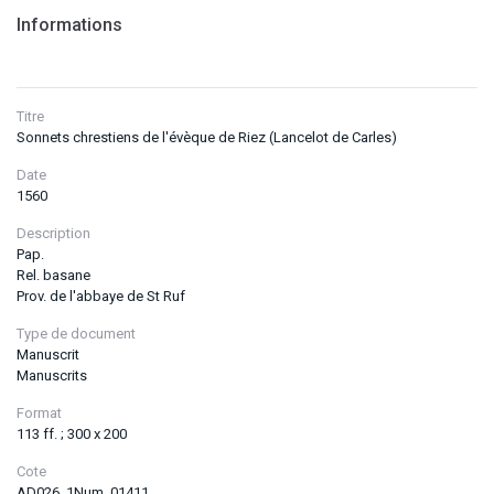
Informations
Titre
Sonnets chrestiens de l'évèque de Riez (Lancelot de Carles)
Date
1560
Description
Pap.
Rel. basane
Prov. de l'abbaye de St Ruf
Type de document
Manuscrit
Manuscrits
Format
113 ff. ; 300 x 200
Cote
AD026_1Num_01411