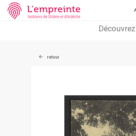
Array ( [slug] => document [ref] => B263626101_CP1052 )
// Ad
A
retour