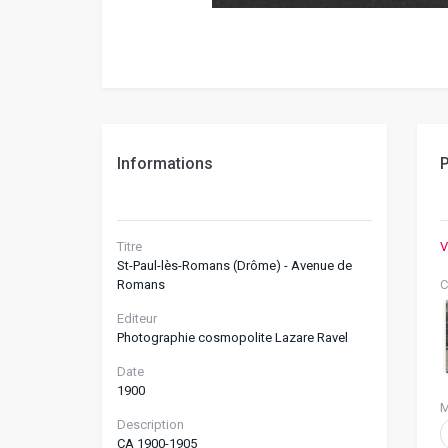
Informations
P
Titre
V
St-Paul-lès-Romans (Drôme) - Avenue de
Romans
C
Editeur
Photographie cosmopolite Lazare Ravel
Date
1900
M
Description
CA 1900-1905