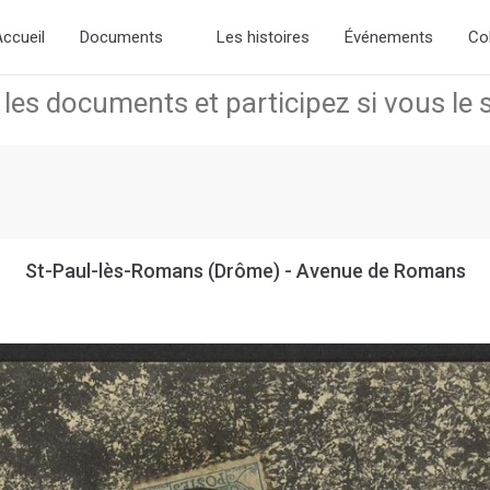
d the new slick-theme.css if you want the default styling
ccueil
Documents
Les histoires
Événements
Co
St-Paul-lès-Romans (Drôme) - Avenue de Romans