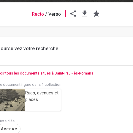
Recto
/
Verso
oursuivez votre recherche
oir tous les documents situés à Saint-Paul-lès-Romans
e document figure dans 1 collection
Rues, avenues et
places
ots clés
Avenue