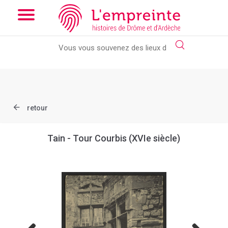
Array ( [slug] => document [ref] => B263626101_CP1182 )
//
Add the new slick-theme.css if you want the default styling
retour
Tain - Tour Courbis (XVIe siècle)