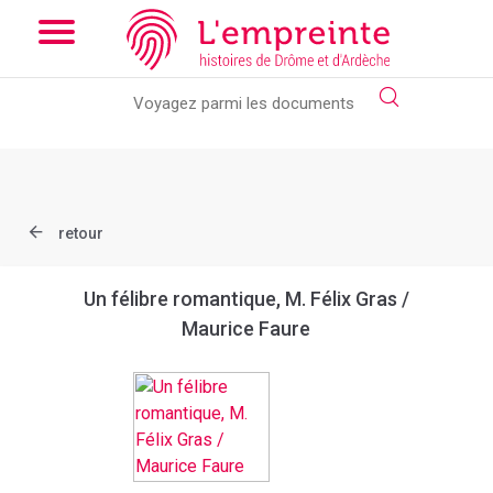
Array ( [slug] => document [ref] => bpt6k97618660 )
// Add the
new slick-theme.css if you want the default styling
retour
Un félibre romantique, M. Félix Gras /
Maurice Faure