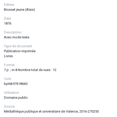
Editeur
Brusset jeune (Alais)
Date
1876
Description
Avec mode texte
Type de document
Publication imprimée
Livres
Format
7 p. ; in-8 Nombre total de vues : 12
Cote
bpt6k97618660
Utilisation
Domaine public
Source
Médiathèque publique et universitaire de Valence, 2016-270250