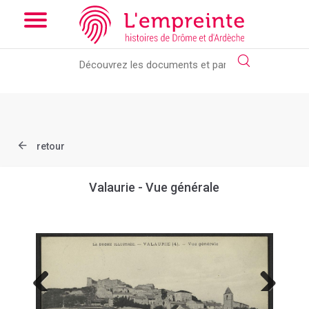
Array ( [slug] => document [ref] => B263626101_CP1864 )
//
Add the new slick-theme.css if you want the default styling
retour
Valaurie - Vue générale