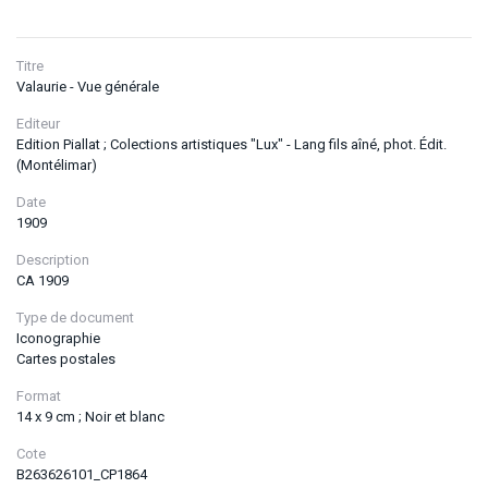
Titre
Valaurie - Vue générale
Editeur
Edition Piallat ; Colections artistiques "Lux" - Lang fils aîné, phot. Édit.
(Montélimar)
Date
1909
Description
CA 1909
Type de document
Iconographie
Cartes postales
Format
14 x 9 cm ; Noir et blanc
Cote
B263626101_CP1864